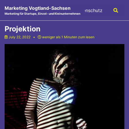
Skip
Skip
Skip
Marketing Vogtland-Sachsen
FAQ
Marketing
Kontakt
Datenschutz
Toggle
to
to
to
Marketing für Startups, Einzel- und Kleinunternehmen
search
primary
content
footer
navigation
Projektion
July 22, 2022
weniger als 1 Minuten zum lesen