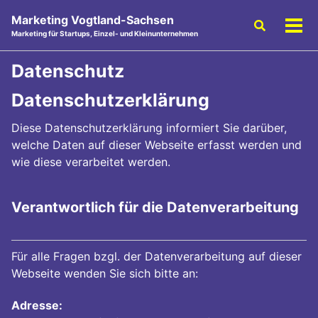
Skip
Skip
Skip
Marketing Vogtland-Sachsen
Toggle
to
to
to
Men
Marketing für Startups, Einzel- und Kleinunternehmen
search
primary
content
footer
ein-
navigation
Datenschutz
Datenschutzerklärung
Diese Datenschutzerklärung informiert Sie darüber,
welche Daten auf dieser Webseite erfasst werden und
wie diese verarbeitet werden.
Verantwortlich für die Datenverarbeitung
Für alle Fragen bzgl. der Datenverarbeitung auf dieser
Webseite wenden Sie sich bitte an:
Adresse: